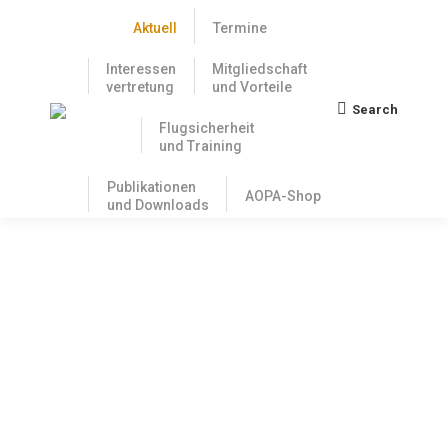
Aktuell
Termine
Interessen
Mitgliedschaft
vertretung
und Vorteile
Search
Search:
Flugsicherheit
und Training
Publikationen
AOPA-Shop
und Downloads
Vermerk zu den juristischen
Hintergründen: Umsetzung der
Themen Fliegen ohne Flugleiter und
Feuerlösch- und Rettungswesen
7. März 2023