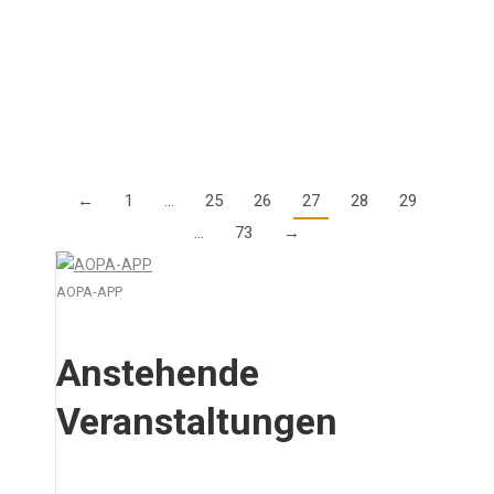
jährliche Safety Seminar am 4. Februar im Parc Hotel
Alvisse in Luxembourg durch. Die Agenda und
weitere Informationen zu den Kosten finden Sie…
Details
←
1
…
25
26
27
28
29
…
73
→
AOPA-APP
Anstehende
Veranstaltungen