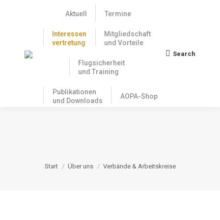
Aktuell
Termine
Interessen
Mitgliedschaft
vertretung
und Vorteile
Search
Search:
Flugsicherheit
und Training
Publikationen
AOPA-Shop
und Downloads
VERBÄNDE &
ARBEITSKREISE
Sie befinden sich hier:
Start
Über uns
Verbände & Arbeitskreise