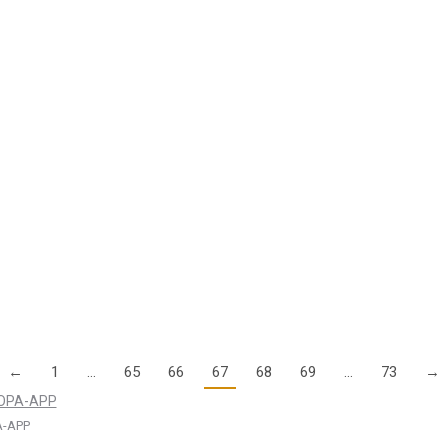
 ein Met-Briefing. Da gibt es für kaum einen Piloten einen Zweifel. A
n aus Drittstaaten in Deutschland – Update vom 20.
ngekündigten Möglichkeit Gebrauch gemacht, Piloten mit Drittstaaten
←
1
…
65
66
67
68
69
…
73
→
-APP