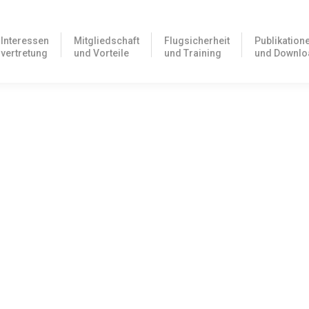
Interessen
Mitgliedschaft
Flugsicherheit
Publikation
vertretung
und Vorteile
und Training
und Downlo
en zur europäischen Allgemeinen Luftfahrt
eibung ein Konsortium von Beratungsunternehmen damit beauftragt, 
sen
U) 216/2008 und der darauf aufbauenden detaillierteren EU-Vorschri