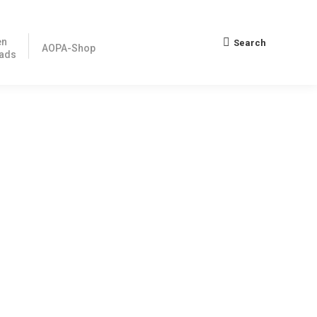
en
Search
Search:
AOPA-Shop
ads
eine Studie über die Allgemeine Luftfahrt in Europa
ften für Flugbetrieb und Lizenzierung stellen sich