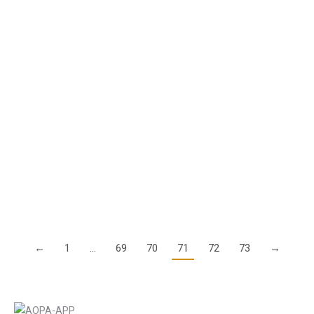
neuer europäischer Vorschriften…
Details
EASA-Konferenz zur General Aviation in Rom
24. Juli 2014
Die EASA hat auf der Messe AERO in Friedrichshafen im April
einen radikalen Kurswechsel in Sachen Regulierung der
Allgemeinen Luftfahrt versprochen. Wenn Sie sich dafür
interessieren wie es seitdem weitergangen…
Details
←
1
…
69
70
71
72
73
→