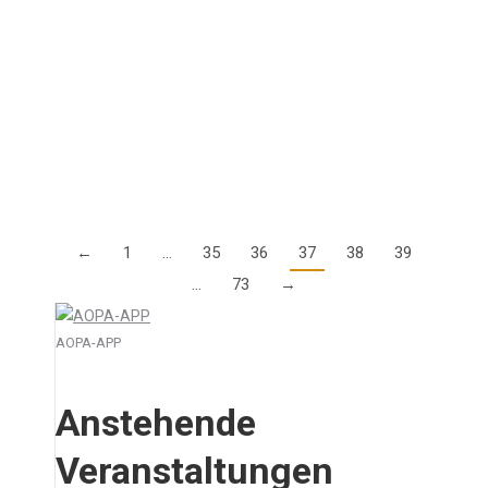
Verkehrsflughäfen. Manche Behörden wollen das als
Unterschreitung der Mindesthöhe verfolgen Eine
Nebenwirkung der Covid-Pandemie ist, dass
internationale Verkehrsflughäfen derzeit nur sehr
schwach ausgelastet…
Details
←
1
…
35
36
37
38
39
…
73
→
AOPA-APP
Anstehende
Veranstaltungen