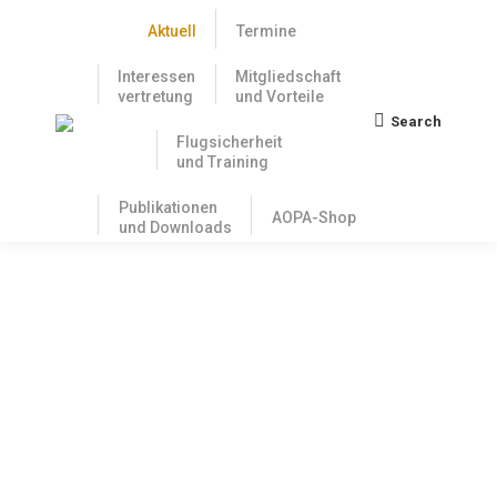
Aktuell
Termine
Interessen
Mitgliedschaft
vertretung
und Vorteile
Search
Search:
Flugsicherheit
und Training
Publikationen
AOPA-Shop
und Downloads
Hinweis zur aktuellen Festsetzung von
Frequenzschutzbeiträgen
6. August 2021
Die Bundesnetzagentur verschickt derzeit die
Bescheide über Frequenzschutzbeiträge für die