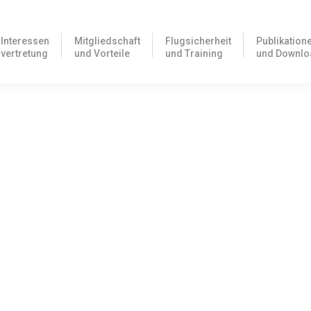
Interessen
Mitgliedschaft
Flugsicherheit
Publikation
vertretung
und Vorteile
und Training
und Downlo
t – LBA hebt NfL auf
tfahrzeuge (Part M) und den Flugbetrieb (Part OPS) wurde bestehen
ung, geprüft werden muss…
FR-Berechtigungen geklärt – LBA und DFS veröffent
e sich IFR-Piloten bereits vorhandene PBN-Kenntnisse anrechnen las