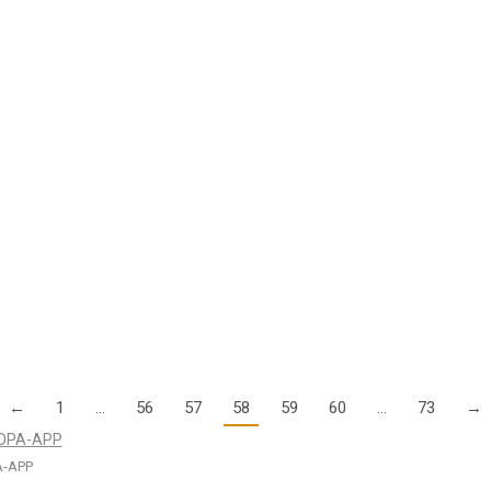
opäische ATO-Standard (Authorized Training Organization) verpflicht
 mit mehreren…
bescheide
 der Jahre 2003/2004 geprüft werden – wurde das Verfahren im Jun
ärung zurückverwiesen.…
←
1
…
56
57
58
59
60
…
73
→
-APP