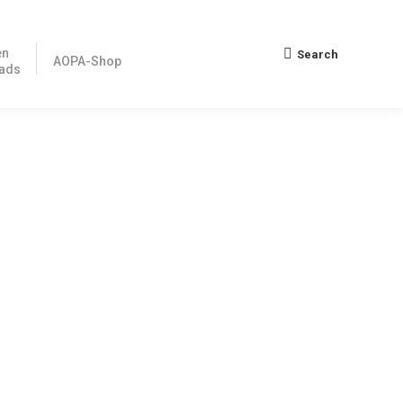
en
Search
Search:
AOPA-Shop
ads
des nationales Recht abgelöst. Die europäischen
lichen NfL 2-376-17
sen können, um eine durchgehende Nutzungsmöglichkeit