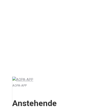
EASA General Aviation
Committee am 2. und 3.
November 2017 in Köln
Aktuell
2. Januar 2018
Kommentar hinterlassen
Die EASA-Beratungsgruppe, die seit einigen
Jahren als SSCC/GA bekannt ist, wurde im
Rahmen einer Umstrukturierung umbenannt
in EASA General Aviation Committee – oder
kurz GA COM. Es ändert sich inhaltlich…
AOPA-APP
Anstehende