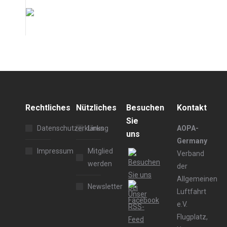
Rechtliches
Nützliches
Besuchen
Kontakt
Sie
Datenschutzerklärung
Links
AOPA-
uns
Germany
Impressum
Mitglied
Verband
werden
der
Allgemeinen
Newsletter
Luftfahrt
e.V.
Flugplatz,