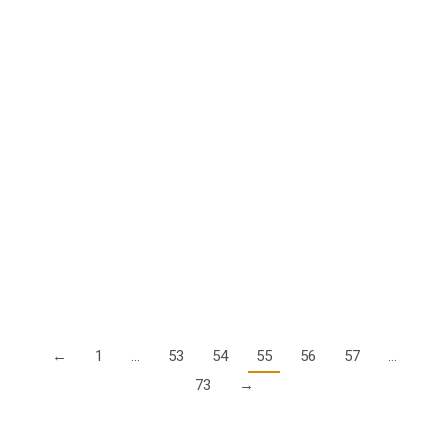
General Aviation Roadmap 2.0, Veranstaltung
der EASA in Wien im November
13. August 2018
Erinnern Sie sich noch an die EASA-Veranstaltung 2014 in
Rom, als die GA-Roadmap angekündigt wurde? Genau,
damals war unter den dreihundert anwesenden
Behördenvertretern kein einziger Deutscher. Die Veranstaltung
war definitiv…
Details
←
1
…
53
54
55
56
57
…
73
→