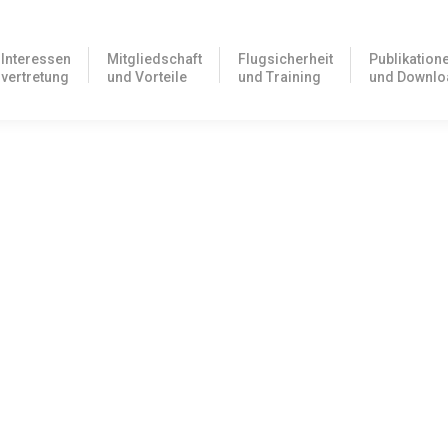
Interessen
Mitgliedschaft
Flugsicherheit
Publikation
vertretung
und Vorteile
und Training
und Downlo
 Autokraftstoff in Deutschland 2025
ené Mühlmeier! zum Download
erpen und Ostende: Flugplätze für Avgas-100LL-
afen Antwerpen EBAW fliegen wollen, werden seit einigen Wochen