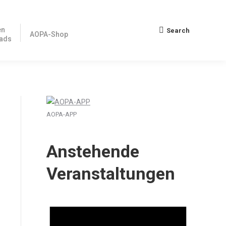
en
Search
Search:
AOPA-Shop
ads
AOPA-APP
Anstehende
Veranstaltungen