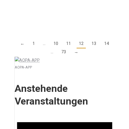
Download bereit. Hier geht es zur Themenübersicht
und zum Download.
Details
←
1
…
10
11
12
13
14
…
73
→
AOPA-APP
Anstehende
Veranstaltungen