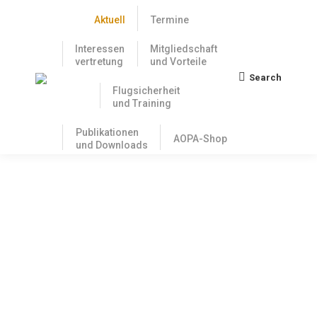
Aktuell
Termine
Interessen
Mitgliedschaft
vertretung
und Vorteile
Search
Search:
Flugsicherheit
und Training
Publikationen
AOPA-Shop
und Downloads
Öffnungszeiten der AOPA-
Geschäftsstelle am 28. März
24. März 2025
Wegen einer IT Umstellung ist unsere
Geschäftsstelle am 28. März nur von 08:30 Uhr bis