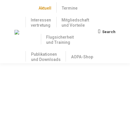
Aktuell
Termine
Interessen
Mitgliedschaft
vertretung
und Vorteile
Search
Search:
Flugsicherheit
und Training
Publikationen
AOPA-Shop
und Downloads
AOPA Mitglieder erhalten 15% Rabatt
bei Jeppesen
29. August 2019
Loggen Sie hier ein um den
Mitgliederbereich zu betreten.