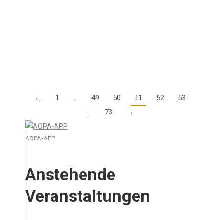
Garmin Pilot App durch. Die Teilnahme ist kostenlos.
Termin: Donnerstag, 12. September um 17:00 (bis
17:30) Vorgestellt werden alle Neuigkeiten der…
Details
←
1
…
49
50
51
52
53
…
73
→
AOPA-APP
Anstehende
Veranstaltungen