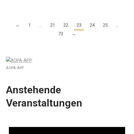
←
1
…
21
22
23
24
25
…
73
→
AOPA-APP
Anstehende
Veranstaltungen