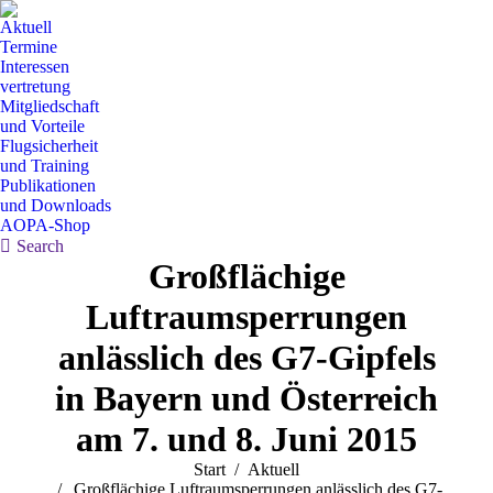
Aktuell
Termine
Interessen
vertretung
Mitgliedschaft
und Vorteile
Flugsicherheit
und Training
Publikationen
und Downloads
AOPA-Shop
Search:
Search
Großflächige
Luftraumsperrungen
anlässlich des G7-Gipfels
in Bayern und Österreich
am 7. und 8. Juni 2015
Sie befinden sich hier:
Start
Aktuell
Großflächige Luftraumsperrungen anlässlich des G7-