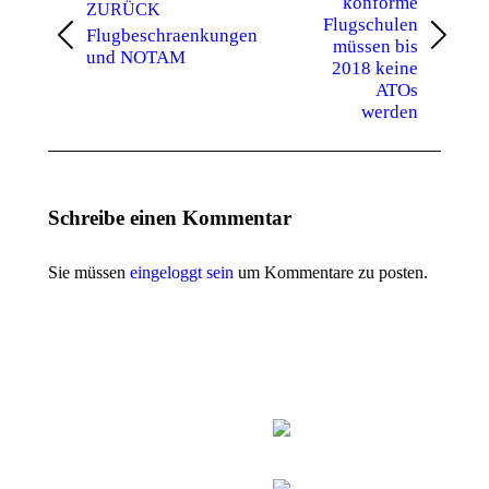
konforme
ZURÜCK
Flugschulen
Flugbeschraenkungen
Vorheriger
Nächster
müssen bis
und NOTAM
Beitrag:
Beitrag:
2018 keine
ATOs
werden
Schreibe einen Kommentar
Sie müssen
eingeloggt sein
um Kommentare zu posten.