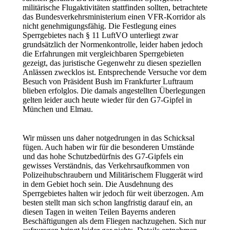
militärische Flugaktivitäten stattfinden sollten, betrachtete
das Bundesverkehrsministerium einen VFR-Korridor als
nicht genehmigungsfähig. Die Festlegung eines
Sperrgebietes nach § 11 LuftVO unterliegt zwar
grundsätzlich der Normenkontrolle, leider haben jedoch
die Erfahrungen mit vergleichbaren Sperrgebieten
gezeigt, das juristische Gegenwehr zu diesen speziellen
Anlässen zwecklos ist. Entsprechende Versuche vor dem
Besuch von Präsident Bush im Frankfurter Luftraum
blieben erfolglos. Die damals angestellten Überlegungen
gelten leider auch heute wieder für den G7-Gipfel in
München und Elmau.
Wir müssen uns daher notgedrungen in das Schicksal
fügen. Auch haben wir für die besonderen Umstände
und das hohe Schutzbedürfnis des G7-Gipfels ein
gewisses Verständnis, das Verkehrsaufkommen von
Polizeihubschraubern und Militärischem Fluggerät wird
in dem Gebiet hoch sein. Die Ausdehnung des
Sperrgebietes halten wir jedoch für weit überzogen. Am
besten stellt man sich schon langfristig darauf ein, an
diesen Tagen in weiten Teilen Bayerns anderen
Beschäftigungen als dem Fliegen nachzugehen. Sich nur