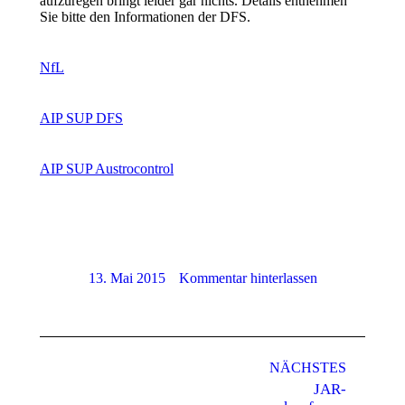
aufzuregen bringt leider gar nichts. Details entnehmen
Sie bitte den Informationen der DFS.
NfL
AIP SUP DFS
AIP SUP Austrocontrol
13. Mai 2015
Kommentar hinterlassen
Kommentarnavigation
NÄCHSTES
JAR-