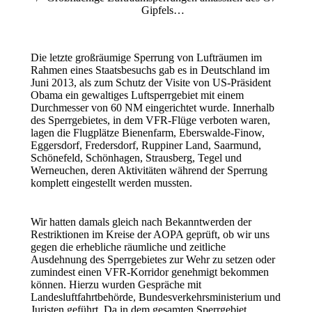
Gipfels…
Die letzte großräumige Sperrung von Lufträumen im
Rahmen eines Staatsbesuchs gab es in Deutschland im
Juni 2013, als zum Schutz der Visite von US-Präsident
Obama ein gewaltiges Luftsperrgebiet mit einem
Durchmesser von 60 NM eingerichtet wurde. Innerhalb
des Sperrgebietes, in dem VFR-Flüge verboten waren,
lagen die Flugplätze Bienenfarm, Eberswalde-Finow,
Eggersdorf, Fredersdorf, Ruppiner Land, Saarmund,
Schönefeld, Schönhagen, Strausberg, Tegel und
Werneuchen, deren Aktivitäten während der Sperrung
komplett eingestellt werden mussten.
Wir hatten damals gleich nach Bekanntwerden der
Restriktionen im Kreise der AOPA geprüft, ob wir uns
gegen die erhebliche räumliche und zeitliche
Ausdehnung des Sperrgebietes zur Wehr zu setzen oder
zumindest einen VFR-Korridor genehmigt bekommen
können. Hierzu wurden Gespräche mit
Landesluftfahrtbehörde, Bundesverkehrsministerium und
Juristen geführt. Da in dem gesamten Sperrgebiet