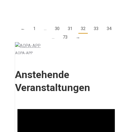
Details
←
1
…
30
31
32
33
34
…
73
→
AOPA-APP
Anstehende
Veranstaltungen