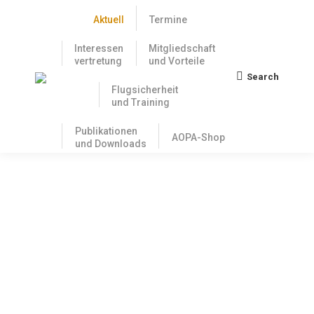
Aktuell
Termine
Interessen
Mitgliedschaft
vertretung
und Vorteile
Search
Search:
Flugsicherheit
und Training
Publikationen
AOPA-Shop
und Downloads
Das Mindestinspektionsprogramm –
mehr als nur das Nötigste
3. Mai 2022
In der letzten Ausgabe des AOPA-Letters haben wir
den Aufbau und die Struktur von