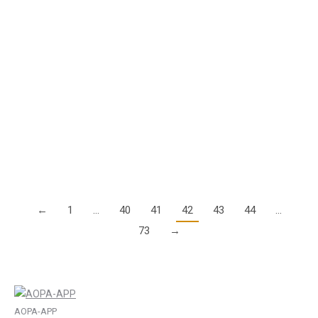
Das Münchner Modell gibt es nicht mehr
28. August 2020
Im deutschen Recht gab es früher grob gesprochen die
Unterteilung zwischen rein privaten Flügen, dem
kommerziellen Flugbetrieb mit Genehmigung (AOC) und als
Exot das sog. „Münchner Modell“. Das Münchner Modell…
Details
←
1
…
40
41
42
43
44
…
73
→
AOPA-APP