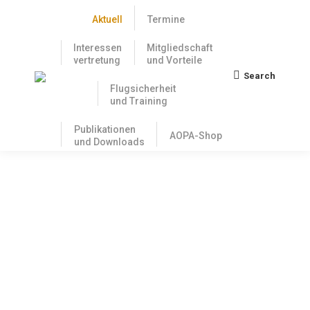
Aktuell
Termine
Interessen
Mitgliedschaft
vertretung
und Vorteile
Search
Search:
Flugsicherheit
und Training
Publikationen
AOPA-Shop
und Downloads
Fortschritte beim Fliegen ohne
Flugleiter: Es geht immer weiter voran
19. September 2025
Nachdem international und auf Bundesebene die
Rahmenbedingungen für das Fliegen ohne Flugleiter