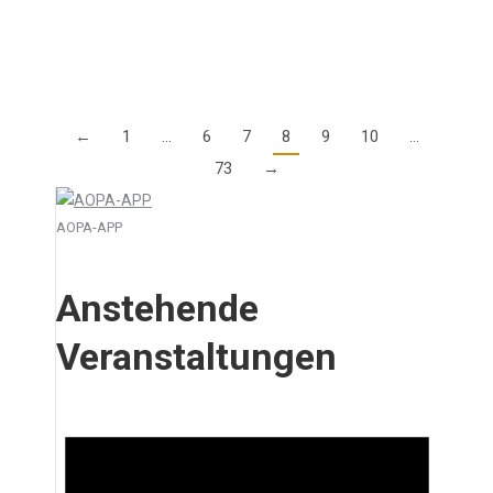
im…
Details
←
1
…
6
7
8
9
10
…
73
→
AOPA-APP
Anstehende
Veranstaltungen