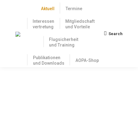
Aktuell
Termine
Interessen
Mitgliedschaft
vertretung
und Vorteile
Search
Search:
Flugsicherheit
und Training
Publikationen
AOPA-Shop
und Downloads
Zollstreit zwischen den USA und der
EU: Für die Luftfahrt gibt es keine
Zölle, und zwar wechselseitig
20. August 2025
Monatelang hat die Luftfahrtbranche auf beiden