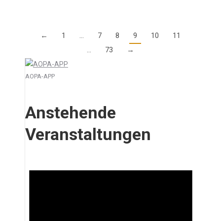
←
1
…
7
8
9
10
11
…
73
→
AOPA-APP
Anstehende
Veranstaltungen