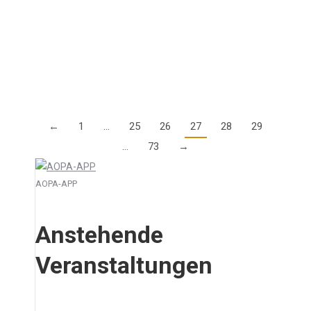
jährliche Safety Seminar am 4. Februar im Parc Hotel
Alvisse in Luxembourg durch. Die Agenda und
weitere Informationen zu den Kosten finden Sie…
Details
←
1
…
25
26
27
28
29
…
73
→
AOPA-APP
Anstehende
Veranstaltungen