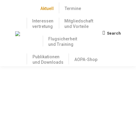
Aktuell
Termine
Interessen
Mitgliedschaft
vertretung
und Vorteile
Search
Search:
Flugsicherheit
und Training
Publikationen
AOPA-Shop
und Downloads
Vermerk zu den juristischen
Hintergründen: Umsetzung der
Themen Fliegen ohne Flugleiter und
Feuerlösch- und Rettungswesen
7. März 2023