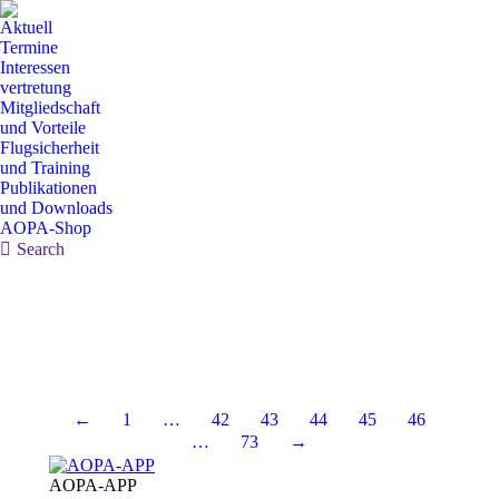
Aktuell
Termine
Interessen
vertretung
Mitgliedschaft
und Vorteile
Flugsicherheit
und Training
Publikationen
und Downloads
AOPA-Shop
Search:
Search
←
1
…
42
43
44
45
46
…
73
→
AOPA-APP