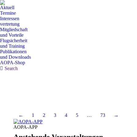
Aktuell
Termine
Interessen
vertretung
Mitgliedschaft
und Vorteile
Flugsicherheit
und Training
Publikationen
und Downloads
AOPA-Shop
Search:
Search
←
1
2
3
4
5
…
73
→
AOPA-APP