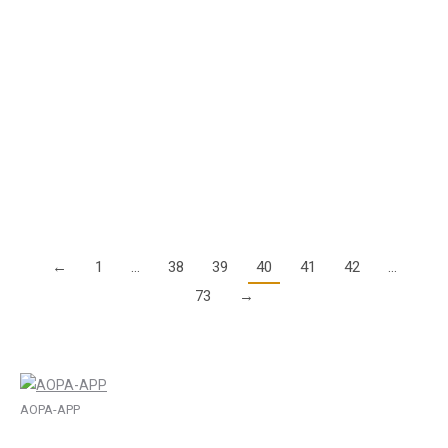
16. Dezember 2020
Der Deutsche Aero Club, die Vereinigung Cockpit, die
Gewerkschaft der Flugsicherung und die AOPA-Germany
haben an die Leitung des Bundesministeriums für Verkehr und
Digitale Infrastruktur (BMVI) ein Strategiepapier zur
Kollisionsvermeidung…
Details
←
1
…
38
39
40
41
42
…
73
→
AOPA-APP