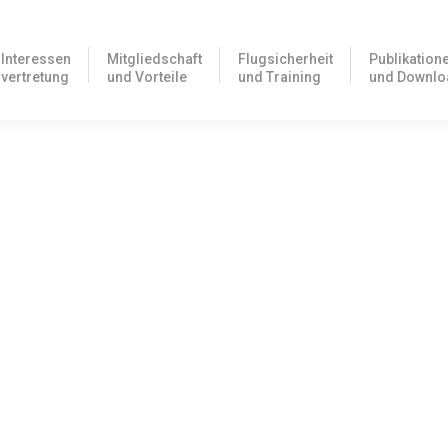
Interessen
Mitgliedschaft
Flugsicherheit
Publikation
vertretung
und Vorteile
und Training
und Downlo
ist da
e gesetzlichen Vorgaben für den einfacheren Flugschulstandard der
018/1119 veröffentlicht. Damit treten sie…
 Kraft
e erste sog. Basic Regulation oder Grundlagenverordnung der EASA