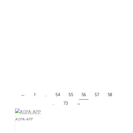
16. April 2018
Die Verbände der Allgemeinen Luftfahrt sind in
Sorge: Immer mehr und immer höher werden
Windenergieanlagen gebaut. Rechtsvorschriften
müssen dringend den aktuellen Entwicklungen und
wissenschaftlichen Erkenntnissen angepasst
werden. Die in der…
Details
←
1
…
54
55
56
57
58
…
73
→
AOPA-APP