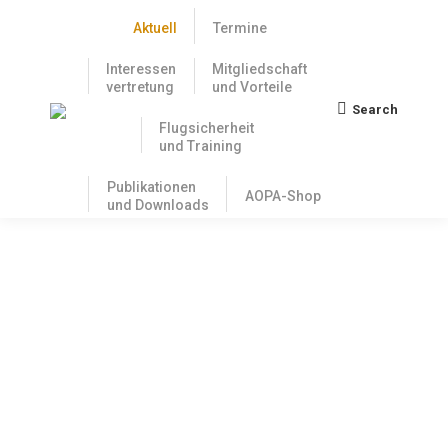
Aktuell
Termine
Interessen
Mitgliedschaft
vertretung
und Vorteile
Search
Search:
Flugsicherheit
und Training
Publikationen
AOPA-Shop
und Downloads
Es kommt wieder Bewegung in das
Thema ZÜP: FDP-Antrag auf
Abschaffung in Fachausschüsse
verwiesen
19. Juni 2018