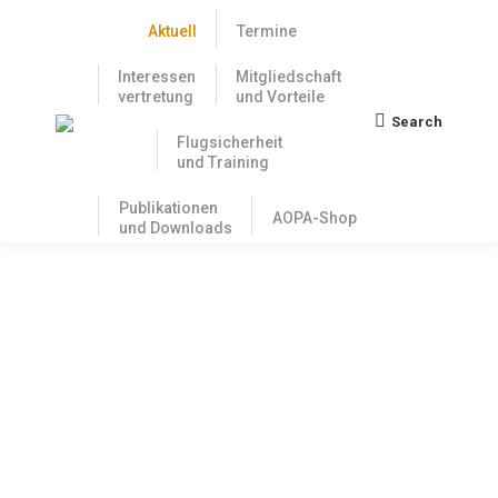
Aktuell
Termine
Interessen
Mitgliedschaft
vertretung
und Vorteile
Search
Search:
Flugsicherheit
und Training
Publikationen
AOPA-Shop
und Downloads
Neue ICAO-Karte Deutschland mit
Darstellung der IFR-Endanflüge
12. März 2021
Zum 25. März 2021 tritt die neue ICAO Karte
Deutschland in Kraft. Sie zeigt diesmal zusätzlich die