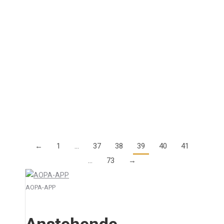
Switzerland als Webinar
4. Februar 2021
Die weltweite Covid-Pandemie hat uns alle fest im
Griff – auch das Programm der AOPA Switzerland.
Das alljährlich stattfindendes Flight Safety Seminar
kann dieses Jahr deshalb nicht im üblichen Rahmen…
Details
←
1
…
37
38
39
40
41
…
73
→
AOPA-APP