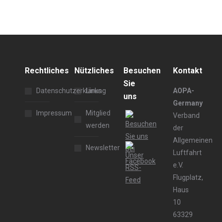
Rechtliches
Nützliches
Besuchen
Kontakt
Sie
Datenschutzerklärung
Links
AOPA-
uns
Germany
Impressum
Mitglied
Verband
werden
der
Allgemeinen
Newsletter
Luftfahrt
e.V.
Flugplatz,
Haus
10
63329