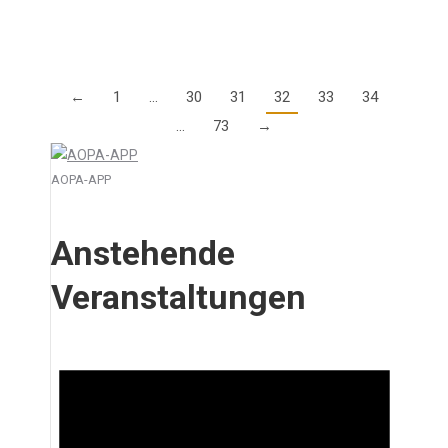
Details
←
1
…
30
31
32
33
34
…
73
→
AOPA-APP
Anstehende
Veranstaltungen