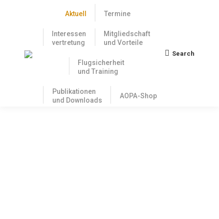
Aktuell
Termine
Interessen
Mitgliedschaft
vertretung
und Vorteile
Search
Search:
Flugsicherheit
und Training
Publikationen
AOPA-Shop
und Downloads
Das Mindestinspektionsprogramm –
mehr als nur das Nötigste
3. Mai 2022
In der letzten Ausgabe des AOPA-Letters haben wir
den Aufbau und die Struktur von