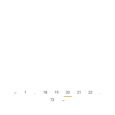
Aktion bis 20. April: Jetzt AOPA Mitglied
werden und ein Landegutscheinheft
geschenkt bekommen!
1. Januar 2024
Wir schenken jedem neuen AOPA Mitglied ein aktuelles
Landegutscheinheft. Insgesamt können Sie mit dem
AirShampoo Lande-Gutscheinheft 240 mal landen, ohne die
sonst fälligen Landegebühren zahlen zu müssen. Das Heft
stellen…
Details
←
1
…
18
19
20
21
22
…
73
→