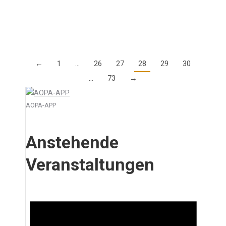
Geld für seine Familie, die AOPA war…
Details
←
1
…
26
27
28
29
30
…
73
→
AOPA-APP
Anstehende
Veranstaltungen