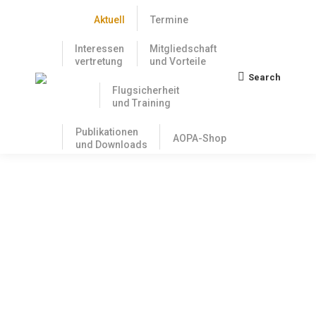
Aktuell
Termine
Interessen
Mitgliedschaft
vertretung
und Vorteile
Search
Search:
Flugsicherheit
und Training
Publikationen
AOPA-Shop
und Downloads
Kostenloser Zugriff auf die AIP-VFR in
Deutschland – aber nur eingeschränkt
13. Januar 2023
Im Sommer 2022 haben wir uns noch
uneingeschränkt gefreut: Denn am 11. Juli