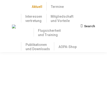
Aktuell
Termine
Interessen
Mitgliedschaft
vertretung
und Vorteile
Search
Search:
Flugsicherheit
und Training
Publikationen
AOPA-Shop
und Downloads
Vermerk zu den juristischen
Hintergründen: Umsetzung der
Themen Fliegen ohne Flugleiter und
Feuerlösch- und Rettungswesen
7. März 2023