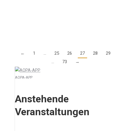
jährliche Safety Seminar am 4. Februar im Parc Hotel
Alvisse in Luxembourg durch. Die Agenda und
weitere Informationen zu den Kosten finden Sie…
Details
←
1
…
25
26
27
28
29
…
73
→
AOPA-APP
Anstehende
Veranstaltungen