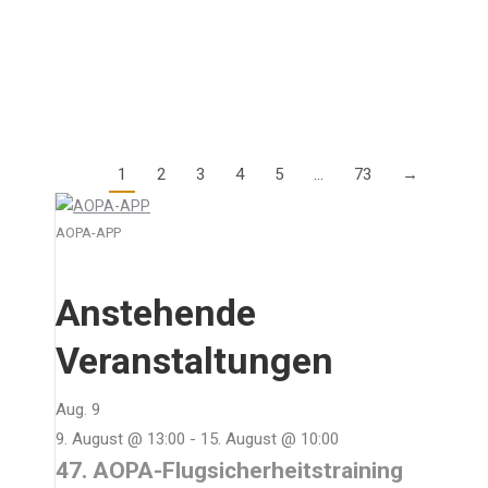
geschlossen. Am 8. Juni sind wir ab 08:30 Uhr wieder
für Sie da.
Details
1
2
3
4
5
…
73
→
AOPA-APP
Anstehende
Veranstaltungen
Aug.
9
9. August @ 13:00
-
15. August @ 10:00
47. AOPA-Flugsicherheitstraining