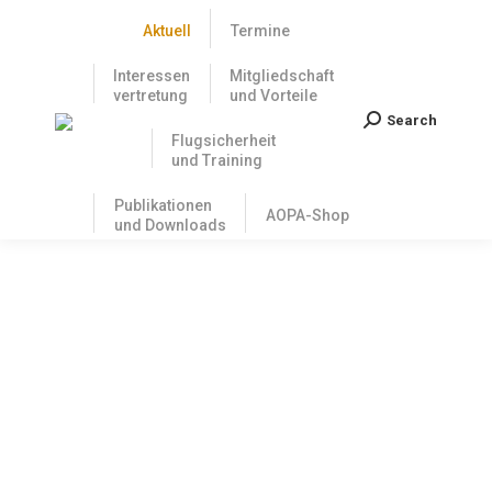
Aktuell
Termine
Interessen
Mitgliedschaft
vertretung
und Vorteile
Search
Search:
Flugsicherheit
und Training
Publikationen
AOPA-Shop
und Downloads
AOPA Mitglieder erhalten 15% Rabatt
bei Jeppesen
29. August 2019
Loggen Sie hier ein um den
Mitgliederbereich zu betreten.