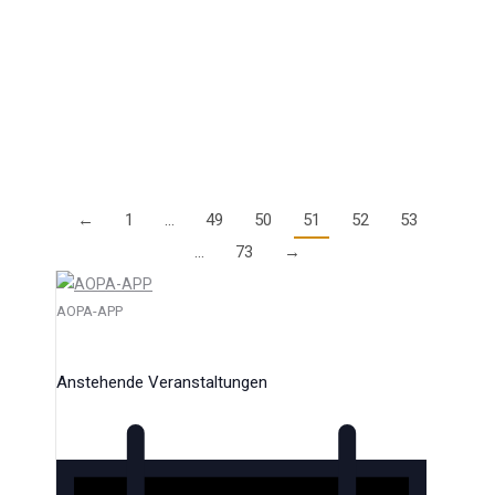
Garmin Pilot App durch. Die Teilnahme ist kostenlos.
Termin: Donnerstag, 12. September um 17:00 (bis
17:30) Vorgestellt werden alle Neuigkeiten der…
Details
←
1
…
49
50
51
52
53
…
73
→
AOPA-APP
Anstehende Veranstaltungen