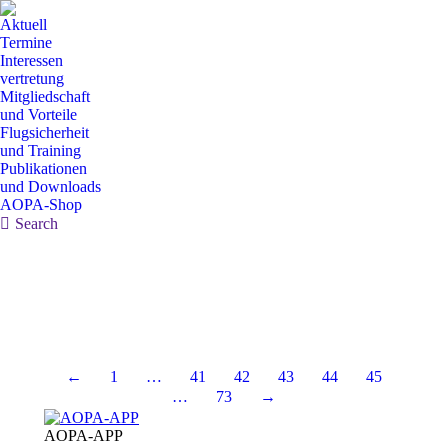
Aktuell
Termine
Interessen
vertretung
Mitgliedschaft
und Vorteile
Flugsicherheit
und Training
Publikationen
und Downloads
AOPA-Shop
Search:
Search
←
1
…
41
42
43
44
45
…
73
→
AOPA-APP