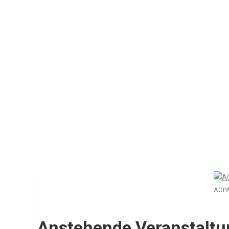
Dieses deutschsprachige Online-Seminar befasst sich mit 
Überblick“ werden sowohl die ersten…
Details
US Adresse für Inhaber von FAA Lizenzen
1. November 2024
Inhaber von FAA Pilotenlizenzen müssen bei der FAA bis 
Details
AOPA
Anstehende Veranstalt