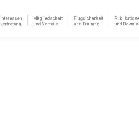
Interessen
Mitgliedschaft
Flugsicherheit
Publikation
vertretung
und Vorteile
und Training
und Downlo
izenzen
on FAA Pilotenlizenzen bei der FAA bis zum 7. Juli 2025 eine posta
uch in 2025 verfügbar
% Rabatt auf Ihre Rechnungen bei Fälligkeit oder bei Neuerwerb von 