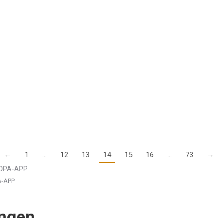
der App Air Navigation Pro. Die Teilnahme ist kostenlos und exklusiv
zum 7. Juli 2025 eine postalische Adresse in den USA angeben, bei N
←
1
…
12
13
14
15
16
…
73
→
-APP
ungen