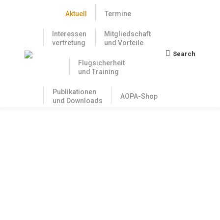
Aktuell
Termine
Interessen
Mitgliedschaft
vertretung
und Vorteile
Search
Search:
Flugsicherheit
und Training
Publikationen
AOPA-Shop
und Downloads
Wie geht es weiter mit dem Thema
Fliegen ohne Flugleiter?
15. September 2022
Oder eigentlich: Kommt jetzt Flugbetrieb mit weniger
Rettungs-und Feuerlöschdienst an Flugplätzen? Im