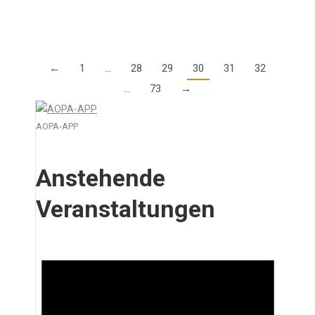
Details
←
1
…
28
29
30
31
32
…
73
→
AOPA-APP
Anstehende
Veranstaltungen