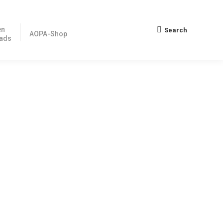
en
Search
Search:
AOPA-Shop
ads
 eher doch nicht?
ldungsvorschriften der europäischen Nationalstaaten. Die
ndesnetzagentur (BNetzA) entschieden und die Klage