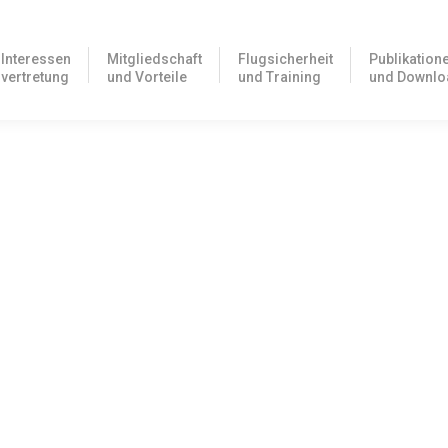
Interessen
Mitgliedschaft
Flugsicherheit
Publikation
vertretung
und Vorteile
und Training
und Downlo
ung zwischen FAA und EASA – Der große Wurf, oder
matische und sichere Alternative zu den viel komplizierteren Ausbi
ln zur Frequenzschutzbeitragsverordnung
ericht (VG) Köln inzwischen abschließend über die Beiträge der Bu