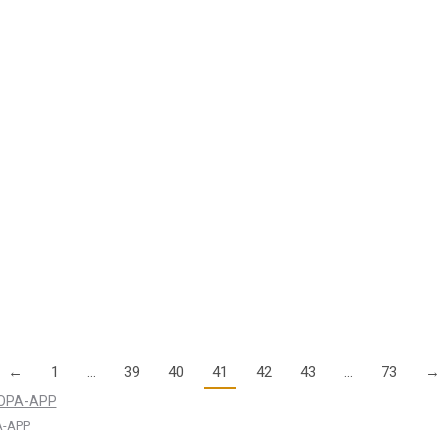
ere neue Rekorde aufgestellt: Als das Flughafenbauprojekt in Deutsch
slang eher…
ace Champion Matthias Dolderer wollen hoch hinau
, verstärkt ab sofort das Botschafter Team von Laureus Sport for Goo
←
1
…
39
40
41
42
43
…
73
→
-APP