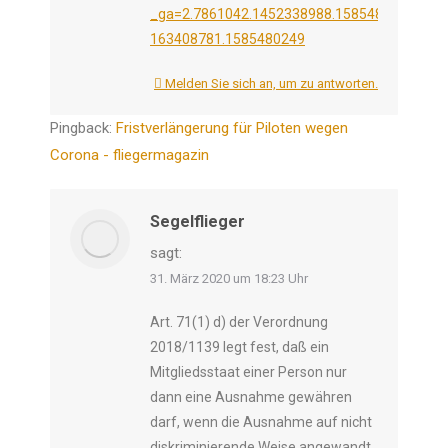
_ga=2.7861042.1452338988.1585480250-
163408781.1585480249
Melden Sie sich an, um zu antworten.
Pingback:
Fristverlängerung für Piloten wegen
Corona - fliegermagazin
Segelflieger
sagt:
31. März 2020 um 18:23 Uhr
Art. 71(1) d) der Verordnung
2018/1139 legt fest, daß ein
Mitgliedsstaat einer Person nur
dann eine Ausnahme gewähren
darf, wenn die Ausnahme auf nicht
diskriminierende Weise angewandt