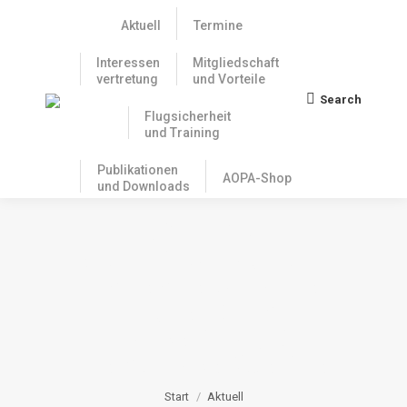
Aktuell
Termine
Interessen
Mitgliedschaft
vertretung
und Vorteile
Search
Search:
Flugsicherheit
und Training
Publikationen
AOPA-Shop
und Downloads
COVID 19:
NICHTGEWERBLICHE
LIZENZEN WERDEN
EBENFALLS
VERLÄNGERT, MIT
EINSCHRÄNKUNGEN
Sie befinden sich hier:
Start
Aktuell