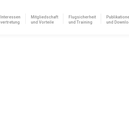
Interessen
Mitgliedschaft
Flugsicherheit
Publikation
vertretung
und Vorteile
und Training
und Downlo
iziell losgehen
en Themen Feuerlösch- und Rettungswesen und – davon abhängig – Flie
sen veröffentlicht
rde heute die lang ersehnte NfL 2023-1-2792 über die Gemeinsamen