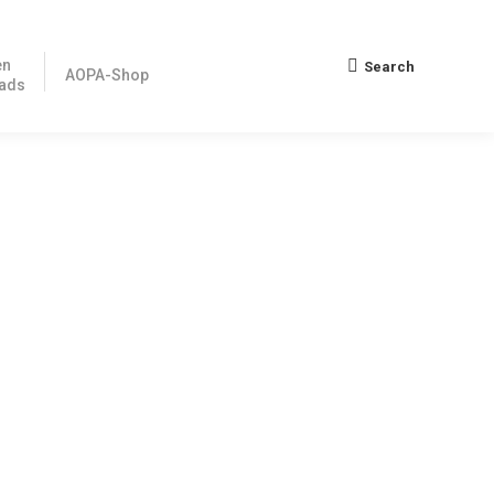
en
Search
Search:
AOPA-Shop
ads
gen ohne Flugleiter berichtet. Seitdem in der letzten
 Grundsätze des Bundes und der Länder über das