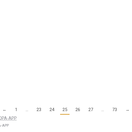
in unserer jährlichen Umfrage die Datenlage über die Allgemeine L
ollisionswarn- und Sichtbarkeitssystemen
flugregeln (VFR) geflogen, wobei der Grundsatz “Sehen und gesehen w
←
1
…
23
24
25
26
27
…
73
→
-APP