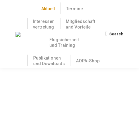
Aktuell
Termine
Interessen
Mitgliedschaft
vertretung
und Vorteile
Search
Search:
Flugsicherheit
und Training
Publikationen
AOPA-Shop
und Downloads
Fliegen ohne Flugleiter – Jetzt kann es
offiziell losgehen
24. April 2023
Regelmäßig haben wir über die Fortschritte bei den
beiden Themen Feuerlösch- und Rettungswesen und