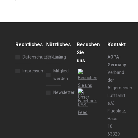
Rechtliches
Nützliches
Besuchen
Kontakt
Sie
Datenschutzerklärung
Links
AOPA-
uns
Germany
Impressum
Mitglied
Verband
werden
der
Allgemeinen
Newsletter
Luftfahrt
e.V.
Flugplatz,
Haus
10
63329