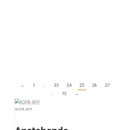
13. April 2023
In der allgemeinen Luftfahrt wird überwiegend nach
Sichtflugregeln (VFR) geflogen, wobei der Grundsatz
“Sehen und gesehen werden” oder “Sehen und
vermeiden” gilt. Dies führt immer noch zu
risikoreichen Situationen und…
Details
←
1
…
23
24
25
26
27
…
73
→
AOPA-APP