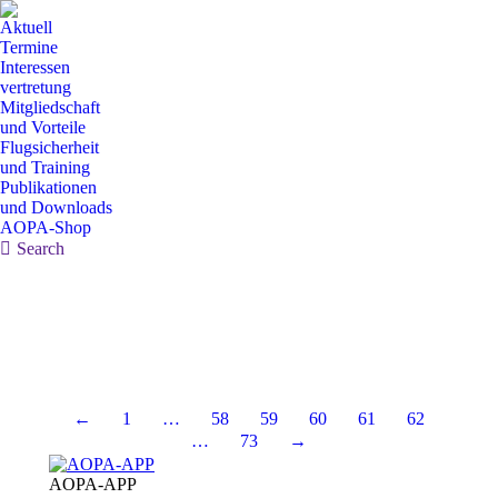
Aktuell
Termine
Interessen
vertretung
Mitgliedschaft
und Vorteile
Flugsicherheit
und Training
Publikationen
und Downloads
AOPA-Shop
Search:
Search
←
1
…
58
59
60
61
62
…
73
→
AOPA-APP