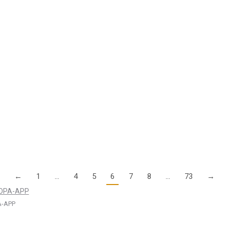
oad bereit. Hier geht es zur Themenübersicht und zum Download.
 derzeit weltweit in Bewegung, auch bei uns in Eur
r Flugmedizin, da ist man sich unter Privatpiloten und ihren Verbände
←
1
…
4
5
6
7
8
…
73
→
-APP