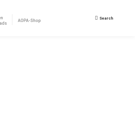
en
Search
Search:
AOPA-Shop
ads
gslage ändert sich das allerdings: Auch in Deutschland
 an. Innerhalb von acht Wochen werden Sie in insgesamt 16