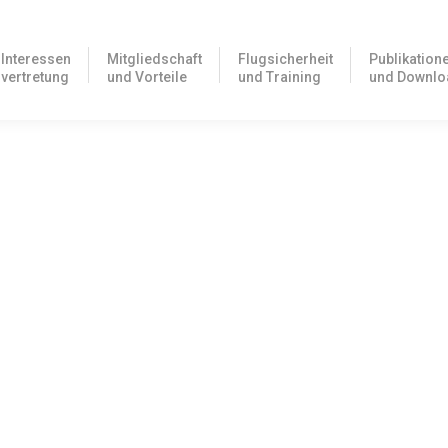
Interessen
Mitgliedschaft
Flugsicherheit
Publikation
vertretung
und Vorteile
und Training
und Downlo
berwiegend in Kanada durchgeführt. Angesichts der aktuellen Bedrohun
h Level 6 – Sonderangebot für AOPA-Mitglieder
e Training als Vorbereitung für die Sprachprüfung Level 6 (Englisch)