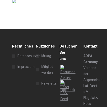
Rechtliches
Nützliches
Besuchen
Kontakt
Sie
Datenschutzerklärung
Links
AOPA-
uns
Germany
Impressum
Mitglied
Verband
werden
der
Allgemeinen
Newsletter
Luftfahrt
e.V.
Flugplatz,
Haus