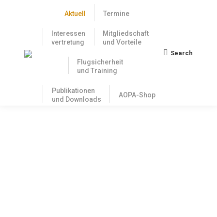
Aktuell
Termine
Interessen
Mitgliedschaft
vertretung
und Vorteile
Search
Search:
Flugsicherheit
und Training
Publikationen
AOPA-Shop
und Downloads
Update: US Adresse für Inhaber von FAA
Lizenzen
6. Dezember 2024
Im November haben wir darüber berichtet, dass
Inhaber von FAA Pilotenlizenzen bei der FAA bis zum