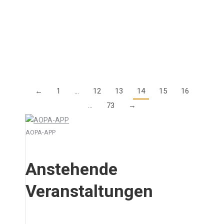
bis zum 7. Juli 2025 eine postalische Adresse in den
USA angeben, bei Neuerwerb einer FAA Lizenz gilt
dies bereits ab dem…
Details
←
1
…
12
13
14
15
16
…
73
→
AOPA-APP
Anstehende
Veranstaltungen