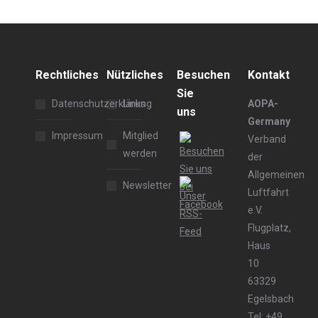
Rechtliches
Nützliches
Besuchen
Kontakt
Sie
Datenschutzerklärung
Links
AOPA-
uns
Germany
Impressum
Mitglied
Verband
werden
der
Allgemeinen
Newsletter
Luftfahrt
e.V.
Flugplatz,
Haus
10
63329
Egelsbach
Tel: +49