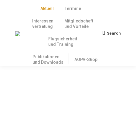
Aktuell
Termine
Interessen
Mitgliedschaft
vertretung
und Vorteile
Search
Search:
Flugsicherheit
und Training
Publikationen
AOPA-Shop
und Downloads
Neuer Flugschulstandard DTO und Part
M Light: EU-Kommission verzögert die
Einführung
16. April 2018
All die Flugschulen, die auf den neuen europäischen