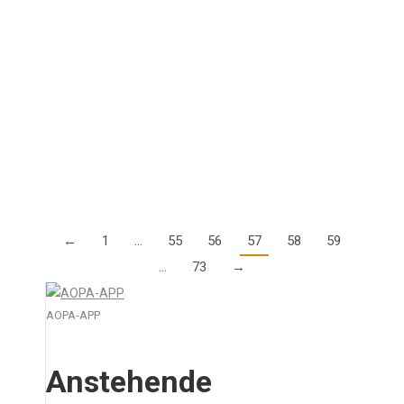
2. Januar 2018
Die EASA-Beratungsgruppe, die seit einigen Jahren
als SSCC/GA bekannt ist, wurde im Rahmen einer
Umstrukturierung umbenannt in EASA General
Aviation Committee – oder kurz GA COM. Es ändert
sich inhaltlich…
Details
←
1
…
55
56
57
58
59
…
73
→
AOPA-APP
Anstehende