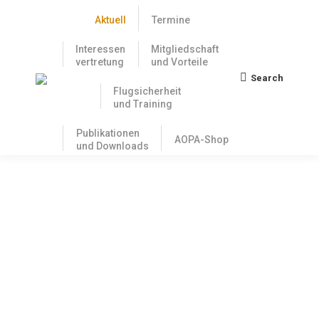
Aktuell
Termine
Interessen
Mitgliedschaft
vertretung
und Vorteile
Search
Search:
Flugsicherheit
und Training
Publikationen
AOPA-Shop
und Downloads
Update in Sachen der Problematik der
flugmedizinischen Vorgänge im LBA
24. November 2023
Am 18. November 2023 trafen sich in Berlin der
AOPA-Arbeitskreis der Fliegenden Juristen und