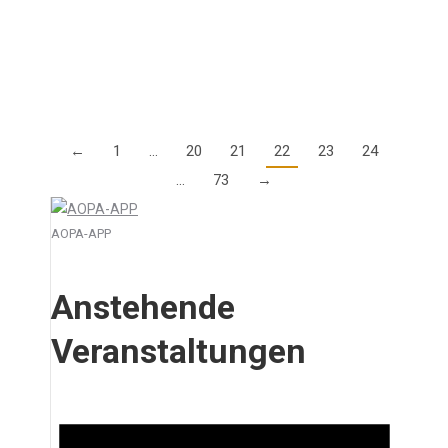
Luftfahrt e. V., ein. Kommen Sie zu uns nach
Egelsbach, diskutieren Sie mit,…
Details
←
1
…
20
21
22
23
24
…
73
→
AOPA-APP
Anstehende
Veranstaltungen