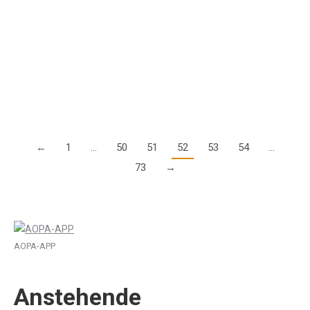
Part M Light abgesegnet. Das EASA-Kommittee bestehend
aus Vertretern der europäischen Institutionen und der
Luftfahrtbehörden der EASA-Mitgliedsstaaten hat den
vereinfachten Wartungsregeln…
Details
←
1
…
50
51
52
53
54
…
73
→
AOPA-APP
Anstehende