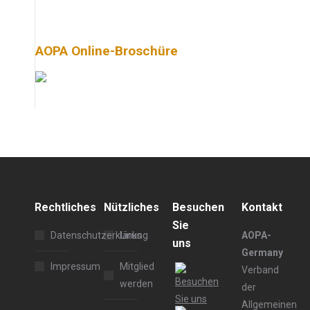
AOPA Online-Broschüre
Rechtliches
Nützliches
Besuchen
Kontakt
Sie
Datenschutzerklärung
Links
AOPA-
uns
Germany
Impressum
Mitglied
Verband
werden
der
Allgemeinen