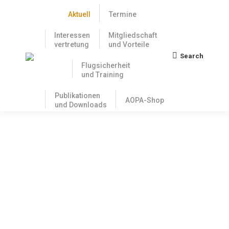
Aktuell
Termine
Interessen
Mitgliedschaft
vertretung
und Vorteile
Search
Search:
Flugsicherheit
und Training
Publikationen
AOPA-Shop
und Downloads
Problematik der flugmedizinischen
Verwaltung im Luftfahrt-Bundesamt
21. Dezember 2023
Gemeinsame Aktion der Verbände AOPA-Germany,
DAeC und DULV Das derzeit größte und drängendste