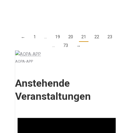
online. In bewährter…
Details
←
1
…
19
20
21
22
23
…
73
→
AOPA-APP
Anstehende
Veranstaltungen