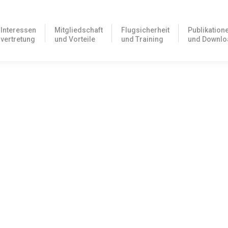
Interessen
Mitgliedschaft
Flugsicherheit
Publikation
vertretung
und Vorteile
und Training
und Downlo
will Windkraftanlagen im Zweifelsfall Priorität
tzern sorgte in den letzten Tagen ein Antrag aus Bayern zur
Drucksache mit dem Kürzel 108/24 vom 6. März…
r