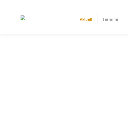
Aktuell
Termine
Windkraftanlagen gegen Flugplätze: Bayern 
einräumen
5. April 2024
Für große Beunruhigung unter Flugplatzbetreibern und -nu
Änderung des Luftverkehrsgesetzes. In der Bundesrats-
Details
Update zum Thema Fliegen ohne Flugleite
5. April 2024