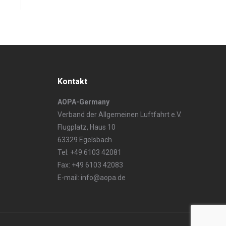
Kontakt
AOPA-Germany
Verband der Allgemeinen Luftfahrt e.V.
Flugplatz, Haus 10
63329 Egelsbach
Tel: +49 6103 42081
Fax: +49 6103 42083
E-mail: info@aopa.de