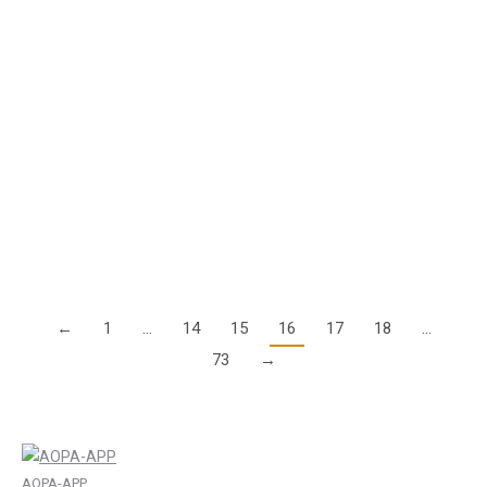
Zunahme unerlaubter Einflüge in Luftraum “C”
Berlin
9. Juli 2024
Aufgrund der Zunahme unerlaubter Einflüge in den Luftraum
“C” in der Region Berlin weist die DFS Deutsche Flugsicherung
GmbH erneut darauf hin, dass die akkurate Einhaltung der
Höhen- und Freigabebeschränkungen…
Details
←
1
…
14
15
16
17
18
…
73
→
AOPA-APP