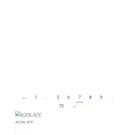
Vertrauen in die Flugmedizin
25. September 2025
Die jüngsten Veröffentlichungen der Juristin Nina
Coppik (ehemals Referat L 6) sowie das Interview
mit Flugmediziner Dr. Steffen Grüner unterstreichen
eindrücklich die desaströsen Zustände im Bereich
der Flugmedizin des LBA.…
Details
←
1
…
5
6
7
8
9
…
73
→
AOPA-APP