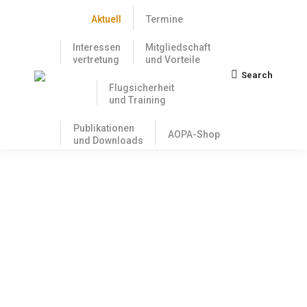
Aktuell
Termine
Interessen
Mitgliedschaft
vertretung
und Vorteile
Search
Search:
Flugsicherheit
und Training
Publikationen
AOPA-Shop
und Downloads
NfL 2025-1-3633 veröffentlicht –
Besondere Ermächtigung zu
handschriftlichen Eintragungen in
Lizenzen für Luftfahrtpersonal
15. Oktober 2025