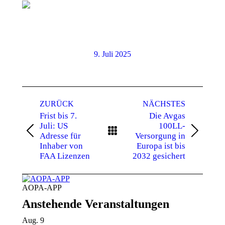
9. Juli 2025
Kommentarnavigation
ZURÜCK
NÄCHSTES
Frist bis 7.
Die Avgas
Juli: US
100LL-
Vorheriger
Nächster
Adresse für
Versorgung in
Beitrag:
Beitrag:
Inhaber von
Europa ist bis
FAA Lizenzen
2032 gesichert
AOPA-APP
Anstehende Veranstaltungen
Aug.
9