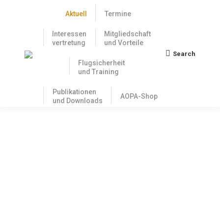
Aktuell
Termine
Interessen
Mitgliedschaft
vertretung
und Vorteile
Search
Search:
Flugsicherheit
und Training
Publikationen
AOPA-Shop
und Downloads
Auf der Suche nach Abweichlern
22. Juni 2017
Die Europäische Union hat klar vorgegeben, wie sich
die EU-Mitgliedsstaaten im Falle von Abweichungen
von EU-Luftfahrtrichtlinien zu verhalten haben. Leider