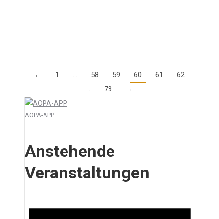
schnellstmöglich anmelden. Das IAOPA-Konsortium
hat Fördermittel für alle…
Details
←
1
…
58
59
60
61
62
…
73
→
AOPA-APP
Anstehende
Veranstaltungen